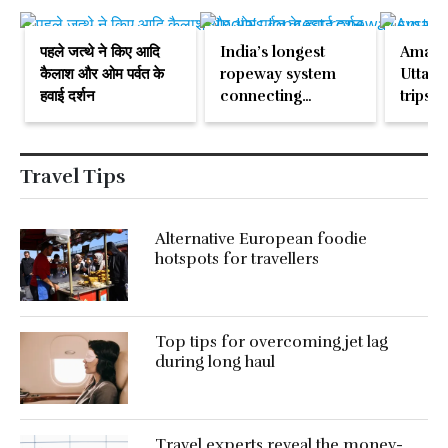
पहले जत्थे ने किए आदि
India’s longest
Amazi
कैलाश और ओम पर्वत के
ropeway system
Uttara
हवाई दर्शन
connecting
trips | 
Dehradun to
Dharch
Mussoorie
Munsiya
commences work
धारचुला व
Travel Tips
Alternative European foodie
hotspots for travellers
Top tips for overcoming jet lag
during long haul
Travel experts reveal the money-