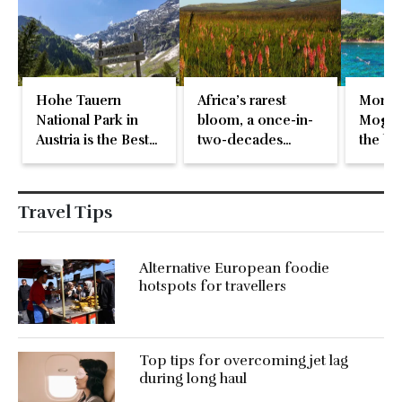
Hohe Tauern
Africa’s rarest
Monte
National Park in
bloom, a once-in-
Mogren
Austria is the Best
two-decades
the be
in Europe
natural event
beach 
Travel Tips
Alternative European foodie
hotspots for travellers
Top tips for overcoming jet lag
during long haul