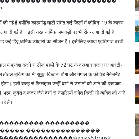
�
�
�
�
�
�
�
�
�
�
�
�
�
�
�
�
�
�
�
�
�
�
�
>
हीं की गई है क्योंकि काठमांडू घाटी समेत कई जिलों में कोविड-19 के कारण
 लगा दी गई है। इसी तरह धार्मिक जमावड़ों पर भी रोक लगा दी गई है।
 यह कई हिंदू धार्मिक त्योहारों का सीजन है। इसीलिए ज्यादा एहतियात बरती
पाल में प्रवेश करने से ठीक पहले के 72 घंटे के दरम्यान कराए गए आरटी-
िम होटल बुकिंग का भी सुबूत दिखाना होगा और नेपाल के कोविड मैनेजमेंट
 होगा। इसी वजह से फिलहाल उन्हीं देशों से उड़ानों को आने की इजाजत
रब, कुवैत व कतर जैसे देशों से नेपालियों समेत किसी भी व्यक्ति को आने
रहे हैं।
�
�
�
�
�
�
�
�
�
�
�
�
�
�
�
�
�
�
�
�
�
�
�
�
�
�
�
�
�
�
�
�
�
�
�
�
�
�
�
�
�
�
�
�
�
�
�
�
�
�
�
�
�
<
/
e
m
>
<
/
s
t
r
o
n
g
>