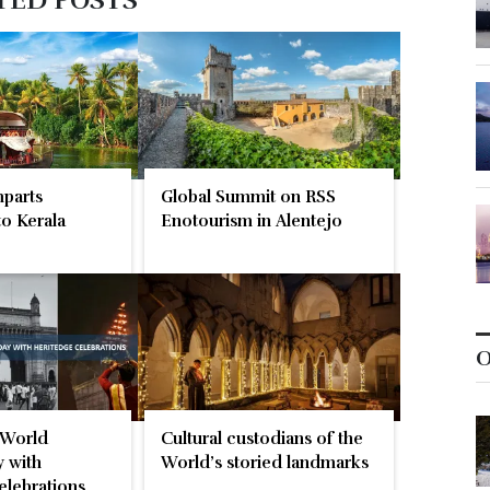
TED POSTS
parts
Global Summit on RSS
o Kerala
Enotourism in Alentejo
O
 World
Cultural custodians of the
 with
World’s storied landmarks
elebrations