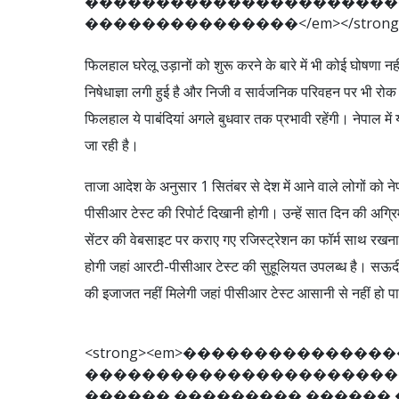
�
�
�
�
�
�
�
�
�
�
�
�
�
�
�
�
�
�
�
�
�
�
�
�
�
�
�
�
�
�
�
�
�
�
�
�
�
<
/
e
m
>
<
/
s
t
r
o
n
g
फिलहाल घरेलू उड़ानों को शुरू करने के बारे में भी कोई घोषणा न
निषेधाज्ञा लगी हुई है और निजी व सार्वजनिक परिवहन पर भी रोक
फिलहाल ये पाबंदियां अगले बुधवार तक प्रभावी रहेंगी। नेपाल में
जा रही है।
ताजा आदेश के अनुसार 1 सितंबर से देश में आने वाले लोगों को ने
पीसीआर टेस्ट की रिपोर्ट दिखानी होगी। उन्हें सात दिन की अग्र
सेंटर की वेबसाइट पर कराए गए रजिस्ट्रेशन का फॉर्म साथ रखना
होगी जहां आरटी-पीसीआर टेस्ट की सुहूलियत उपलब्ध है। सऊदी अ
की इजाजत नहीं मिलेगी जहां पीसीआर टेस्ट आसानी से नहीं हो पा 
<
s
t
r
o
n
g
>
<
e
m
>
�
�
�
�
�
�
�
�
�
�
�
�
�
�
�
�
�
�
�
�
�
�
�
�
�
�
�
�
�
�
�
�
�
�
�
�
�
�
�
�
�
�
�
�
�
�
�
�
�
�
�
�
�
�
�
�
�
�