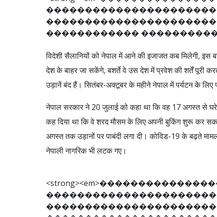
�
�
�
�
�
�
�
�
�
�
�
�
�
�
�
�
�
�
�
�
�
�
�
�
�
�
�
�
�
�
�
�
�
�
�
�
�
�
�
�
�
�
�
�
�
�
�
�
�
�
�
�
�
�
�
�
�
�
�
�
�
�
�
�
�
विदेशी सैलानियों को नेपाल में आने की इजाजत कब मिलेगी, इस बार
देश के बाहर जा सकेंगे, बशर्ते वे उस देश में प्रवेश की शर्तें पूरी क
उड़ानें बंद हैं। सितंबर-अक्टूबर के महीने नेपाल में पर्यटन के लि
नेपाल सरकार ने 20 जुलाई को कहा था कि वह 17 अगस्त से घरेलू 
कह दिया था कि वे शरद मौसम के लिए अपनी बुकिंग शुरू कर सक
अगस्त तक उड़ानों पर पाबंदी लगा दी। कोविड-19 के बढ़ते मामलों
नेपाली नागरिक भी लटक गए।
<
s
t
r
o
n
g
>
<
e
m
>
�
�
�
�
�
�
�
�
�
�
�
�
�
�
�
�
�
�
�
�
�
�
�
�
�
�
�
�
�
�
�
�
�
�
�
�
�
�
�
�
�
�
�
�
�
�
�
�
�
�
�
�
�
�
�
�
�
�
�