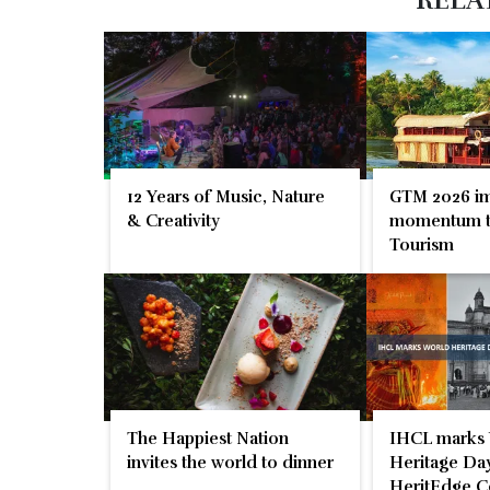
RELA
12 Years of Music, Nature
GTM 2026 im
& Creativity
momentum t
Tourism
The Happiest Nation
IHCL marks
invites the world to dinner
Heritage Day
HeritEdge C