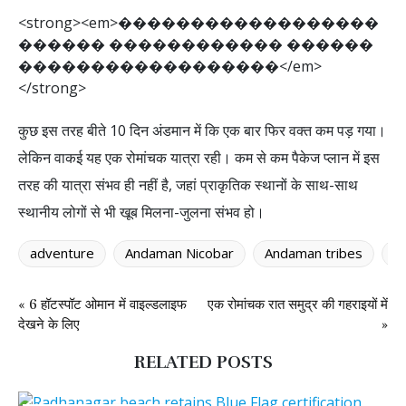
<
s
t
r
o
n
g
>
<
e
m
>
�
�
�
�
�
�
�
�
�
�
�
�
�
�
�
�
�
�
�
�
�
�
�
�
�
�
�
�
�
�
�
�
�
�
�
�
�
�
�
�
�
�
�
�
�
�
�
�
�
�
�
�
�
�
�
�
�
�
�
�
<
/
e
m
>
<
/
s
t
r
o
n
g
>
कुछ इस तरह बीते 10 दिन अंडमान में कि एक बार फिर वक्त कम पड़ गया।
लेकिन वाकई यह एक रोमांचक यात्रा रही। कम से कम पैकेज प्लान में इस
तरह की यात्रा संभव ही नहीं है, जहां प्राकृतिक स्थानों के साथ-साथ
स्थानीय लोगों से भी खूब मिलना-जुलना संभव हो।
adventure
Andaman Nicobar
Andaman tribes
b
« 6 हॉटस्पॉट ओमान में वाइल्डलाइफ
एक रोमांचक रात समुद्र की गहराइयों में
देखने के लिए
»
RELATED POSTS