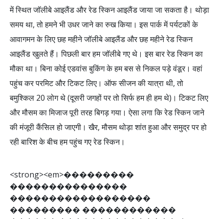
में स्थित जॉलीबे आइलैंड और रेड स्किन आइलैंड जाया जा सकता है। थोड़ा
समय था, तो हमने भी उधर जाने का रुख किया। इस पार्क में पर्यटकों के
आवागमन के लिए छह महीने जॉलीबे आइलैंड और छह महीने रेड स्किन
आइलैंड खुलते हैं। पिछली बार हम जॉलीबे गए थे। इस बार रेड स्किन का
मौका था। बिना कोई एडवांस बुकिंग के हम बस से निकल पड़े वंडूर। वहां
पहुंच कर परमिट और टिकट लिए। ऑफ सीजन की यात्रा थी, तो
बमुश्किल 20 लोग थे (दूसरी जगहों पर तो सिर्फ हम ही हम थे)। टिकट लिए
और मौसम का मिजाज पूरी तरह बिगड़ गया। ऐसा लगा कि रेड स्किन जाने
की मंजूरी कैंसिल हो जाएगी। खैर, मौसम थोड़ा शांत हुआ और समुद्र पर हो
रही बारिश के बीच हम पहुंच गए रेड स्किन।
<
s
t
r
o
n
g
>
<
e
m
>
�
�
�
�
�
�
�
�
�
�
�
�
�
�
�
�
�
�
�
�
�
�
�
�
�
�
�
�
�
�
�
�
�
�
�
�
�
�
�
�
�
�
�
�
�
�
�
�
�
�
�
�
�
�
�
�
�
�
�
�
�
�
�