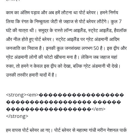
काम का अंतिम पड़ाव और अब हमें लौटना था पोर्ट ब्लेयर। हमने निर्णय
लिया कि रंगत के निम्बुतला जेटी से जहाज से पोर्ट ब्लेयर लौटेंगे। कुल 7
घंटे की यात्रा थी। समुद्र के रास्ते लॉन्ग आइलैंड, स्ट्रेट आइलैंड, हैवलॉक
और नील होते हुए पोर्ट ब्लेयर। स्ट्रेट आइलैंड पर ग्रेट अंडमानी आदिम
जनजाति का निवास है। इनकी कुल जनसंख्या लगभग 50 है। इस द्वीप और
ग्रेट अंडमानी लोगों की फोटो खींचना मना है। लेकिन जब जहाज यहां
रुका, तो हमने न केवल इस द्वीप को देखा, बल्कि ग्रेट अंडमानी भी देखे।
उनकी तस्वीर हमारी यादों में है।
<
s
t
r
o
n
g
>
<
e
m
>
�
�
�
�
�
�
�
�
�
�
�
�
�
�
�
�
�
�
�
�
�
�
�
�
�
�
�
�
�
�
�
�
�
�
�
�
�
�
�
�
�
�
�
�
�
�
�
�
�
�
�
�
�
�
�
�
�
�
�
�
<
/
e
m
>
<
/
s
t
r
o
n
g
>
हम वापस पोर्ट ब्लेयर आ गए। पोर्ट ब्लेयर से महात्मा गांधी मरीन नेशनल पार्क