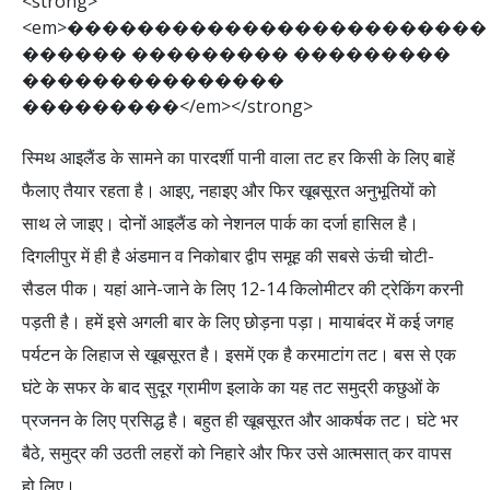
<
s
t
r
o
n
g
>
<
e
m
>
�
�
�
�
�
�
�
�
�
�
�
�
�
�
�
�
�
�
�
�
�
�
�
�
�
�
�
�
�
�
�
�
�
�
�
�
�
�
�
�
�
�
�
�
�
�
�
�
�
�
�
�
�
�
�
�
�
�
�
�
�
�
�
�
�
�
�
�
�
�
�
�
<
/
e
m
>
<
/
s
t
r
o
n
g
>
स्मिथ आइलैंड के सामने का पारदर्शी पानी वाला तट हर किसी के लिए बाहें
फैलाए तैयार रहता है। आइए, नहाइए और फिर खूबसूरत अनुभूतियों को
साथ ले जाइए। दोनों आइलैंड को नेशनल पार्क का दर्जा हासिल है।
दिगलीपुर में ही है अंडमान व निकोबार द्वीप समूह की सबसे ऊंची चोटी-
सैडल पीक। यहां आने-जाने के लिए 12-14 किलोमीटर की ट्रेकिंग करनी
पड़ती है। हमें इसे अगली बार के लिए छोड़ना पड़ा। मायाबंदर में कई जगह
पर्यटन के लिहाज से खूबसूरत है। इसमें एक है करमाटांग तट। बस से एक
घंटे के सफर के बाद सुदूर ग्रामीण इलाके का यह तट समुद्री कछुओं के
प्रजनन के लिए प्रसिद्ध है। बहुत ही खूबसूरत और आकर्षक तट। घंटे भर
बैठे, समुद्र की उठती लहरों को निहारे और फिर उसे आत्मसात् कर वापस
हो लिए।