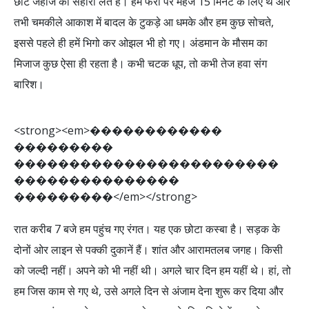
छोटे जहाज का सहारा लेते हैं। हम फेरी पर महज 15 मिनट के लिए थे और
तभी चमकीले आकाश में बादल के टुकड़े आ धमके और हम कुछ सोचते,
इससे पहले ही हमें भिगो कर ओझल भी हो गए। अंडमान के मौसम का
मिजाज कुछ ऐसा ही रहता है। कभी चटक धूप, तो कभी तेज हवा संग
बारिश।
<
s
t
r
o
n
g
>
<
e
m
>
�
�
�
�
�
�
�
�
�
�
�
�
�
�
�
�
�
�
�
�
�
�
�
�
�
�
�
�
�
�
�
�
�
�
�
�
�
�
�
�
�
�
�
�
�
�
�
�
�
�
�
�
�
�
�
�
�
�
�
�
�
�
�
�
�
�
�
�
�
<
/
e
m
>
<
/
s
t
r
o
n
g
>
रात करीब 7 बजे हम पहुंच गए रंगत। यह एक छोटा कस्बा है। सड़क के
दोनों ओर लाइन से पक्की दुकानें हैं। शांत और आरामतलब जगह। किसी
को जल्दी नहीं। अपने को भी नहीं थी। अगले चार दिन हम यहीं थे। हां, तो
हम जिस काम से गए थे, उसे अगले दिन से अंजाम देना शुरू कर दिया और