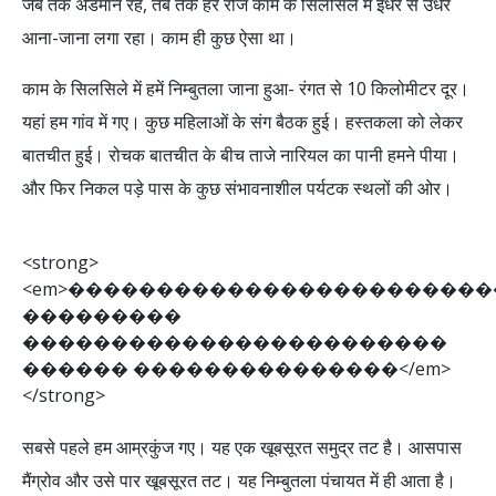
जब तक अंडमान रहे, तब तक हर रोज काम के सिलसिले में इधर से उधर
आना-जाना लगा रहा। काम ही कुछ ऐसा था।
काम के सिलसिले में हमें निम्बुतला जाना हुआ- रंगत से 10 किलोमीटर दूर।
यहां हम गांव में गए। कुछ महिलाओं के संग बैठक हुई। हस्तकला को लेकर
बातचीत हुई। रोचक बातचीत के बीच ताजे नारियल का पानी हमने पीया।
और फिर निकल पड़े पास के कुछ संभावनाशील पर्यटक स्थलों की ओर।
<
s
t
r
o
n
g
>
<
e
m
>
�
�
�
�
�
�
�
�
�
�
�
�
�
�
�
�
�
�
�
�
�
�
�
�
�
�
�
�
�
�
�
�
�
�
�
�
�
�
�
�
�
�
�
�
�
�
�
�
�
�
�
�
�
�
�
�
�
�
�
�
�
�
�
�
�
�
�
�
�
�
�
�
�
�
�
�
�
�
<
/
e
m
>
<
/
s
t
r
o
n
g
>
सबसे पहले हम आम्रकुंज गए। यह एक खूबसूरत समुद्र तट है। आसपास
मैंग्रोव और उसे पार खूबसूरत तट। यह निम्बुतला पंचायत में ही आता है।