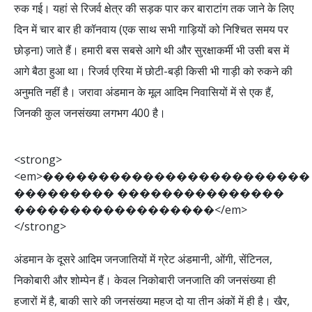
रुक गई। यहां से रिजर्व क्षेत्र की सड़क पार कर बाराटांग तक जाने के लिए
दिन में चार बार ही कॉनवाय (एक साथ सभी गाड़ियों को निश्चित समय पर
छोड़ना) जाते हैं। हमारी बस सबसे आगे थी और सुरक्षाकर्मी भी उसी बस में
आगे बैठा हुआ था। रिजर्व एरिया में छोटी-बड़ी किसी भी गाड़ी को रुकने की
अनुमति नहीं है। जरावा अंडमान के मूल आदिम निवासियों में से एक हैं,
जिनकी कुल जनसंख्या लगभग 400 है।
<
s
t
r
o
n
g
>
<
e
m
>
�
�
�
�
�
�
�
�
�
�
�
�
�
�
�
�
�
�
�
�
�
�
�
�
�
�
�
�
�
�
�
�
�
�
�
�
�
�
�
�
�
�
�
�
�
�
�
�
�
�
�
�
�
�
�
�
�
�
�
�
�
�
�
�
�
�
<
/
e
m
>
<
/
s
t
r
o
n
g
>
अंडमान के दूसरे आदिम जनजातियों में ग्रेट अंडमानी, ओंगी, सेंटिनल,
निकोबारी और शोम्पेन हैं। केवल निकोबारी जनजाति की जनसंख्या ही
हजारों में है, बाकी सारे की जनसंख्या महज दो या तीन अंकों में ही है। खैर,