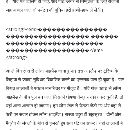
है। यदि यह डेवलप हो जाए, और पोर्ट ब्लेयर से निम्बुतला के लिए रोजाना
जहाज चल जाए, तो पर्यटन की दुनिया इसे हाथों-हाथ ले लेगी।
<
s
t
r
o
n
g
>
<
e
m
>
�
�
�
�
�
�
�
�
�
�
�
�
�
�
�
�
�
�
�
�
�
�
�
�
�
�
�
�
�
�
�
�
�
�
�
�
�
�
�
�
�
�
�
�
�
�
�
�
�
�
�
�
�
�
�
�
�
�
�
�
�
�
�
�
�
�
�
�
�
�
�
�
�
�
�
�
�
�
<
/
e
m
>
<
/
s
t
r
o
n
g
>
अगले दिन रंगत से लॉन्ग आइलैंड जाना हुआ। इस आइलैंड पर टूरिज्म के
लिहाज से ज्यादा सुविधाएं विकसित करने का प्रस्ताव पास हो चुका है। पार
स्थित लालाजी बे पर्यटन मानचित्र पर मौजूद है। यदि गोल पहाड़ से लॉन्ग
आइलैंड के बीच पुल बन जाए, जिसकी घोषणा केंद्र सरकार कर चुकी है, तो
यहां आना आसान हो जाएगा। हम लोग रंगत से येराटा जेटी गए और वहां से
फेरी पर सवार होकर लॉन्ग आइलैंड। रास्ता बहुत ही खूबसूरत। दोनों ओर
मैंग्रोव के जंगलों के बीच से गुजरते हुए सवा घंटे का सफर। वहां लालाजी बे