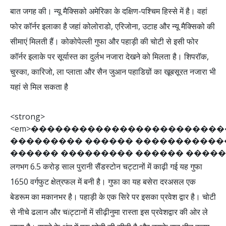
बात जगह की। न्यू मैक्सिको अमेरिका के दक्षिण-पश्चिम हिस्से में है। वहां
फोर कॉर्नर इलाका है जहां कोलोराडो, एरिजोना, उटाह और न्यू मैक्सिको की
सीमाएं मिलती हैं। कोकोपेल्ली गुफा और पहाड़ी की चोटी से इसी फोर
कॉर्नर इलाके पर सूर्यास्त का दुर्लभ नजारा देखने को मिलता है। शिपरॉक,
चुस्का, कारिजो, ला प्लाता और सैन जुआन पहाडिय़ों का खूबसूरत नजारा भी
यहां से मिल सकता है
<
s
t
r
o
n
g
>
<
e
m
>
�
�
�
�
�
�
�
�
�
�
�
�
�
�
�
�
�
�
�
�
�
�
�
�
�
�
�
�
�
�
�
�
�
�
�
�
�
�
�
�
�
�
�
�
�
�
�
�
�
�
�
�
�
�
�
�
�
�
�
�
�
�
�
�
�
�
�
�
�
�
�
�
�
�
�
�
लगभग 6.5 करोड़ साल पुरानी सैंडस्टोन चट्टानों में काढ़ी गई यह गुफा
1650 वर्गफुट क्षेत्रफल में बनी है। गुफा का यह बसेरा दरअसल एक
बेडरूम का मकानभर है। पहाड़ी के एक सिरे पर इसका प्रवेश द्वार है। चोटी
से नीचे ढलान और चïट्टानों में सीढ़ीनुमा रास्ता इस प्रवेशद्वार की ओर ले