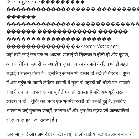
<
s
t
r
o
n
g
>
<
e
m
>
�
�
�
�
�
�
�
�
�
�
�
�
�
�
�
�
�
�
�
�
�
�
�
�
�
�
�
�
�
�
�
�
�
�
�
�
�
�
�
�
�
�
�
�
�
�
�
�
�
�
�
�
�
�
�
�
�
�
�
�
�
�
�
�
�
�
�
�
�
�
�
�
�
�
�
�
�
�
�
�
�
�
�
�
�
�
�
�
�
�
�
�
�
�
�
�
�
�
�
�
�
�
�
�
�
�
�
�
�
�
�
�
�
�
�
�
�
�
�
�
�
�
�
�
�
�
�
<
/
e
m
>
<
/
s
t
r
o
n
g
>
यहां तभी जाएं जब एक तो आपको ऊंचाई से दिक्कत न होती हो और दूसरा,
आप शारीरिक रूप से स्वस्थ हों। गुफा तक आने-जाने के लिए थोड़ी बहुत
चढ़ाई व चलना होता है। इसलिए सामान भी हल्का ही रखें तो बेहतर। गुफा
में आप पहुंच तो जाएंगे लेकिन वापसी में गुफा से पहाड़ी की चोटी पर आपकी
सवारी तक का सफर खासा चुनौतीभरा हो सकता है यदि आप पूरी तरह
स्वस्थ न हों। चूंकि यह जगह एक भूगर्भशास्त्री की बसाई हुई है, इसलिए
आसपास कई पुरातन जगहों, सभ्यताओं और भूगर्भीय महत्व की जानकारियों
से रू-ब-रू हुआ जा सकता है।
लिहाजा, यदि आप अमेरिका के टेक्सास, कोलोराडो या उटाह इलाकों में जाने