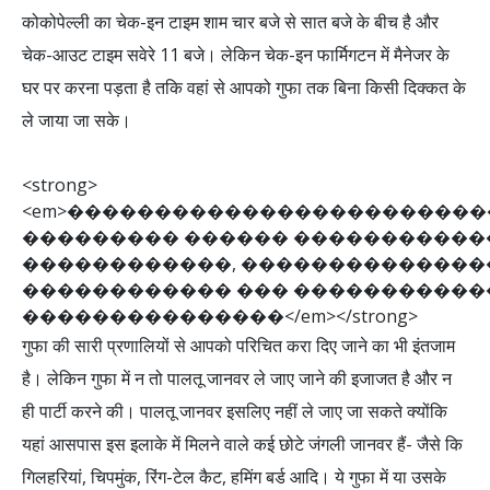
कोकोपेल्ली का चेक-इन टाइम शाम चार बजे से सात बजे के बीच है और
चेक-आउट टाइम सवेरे 11 बजे। लेकिन चेक-इन फार्मिगटन में मैनेजर के
घर पर करना पड़ता है तकि वहां से आपको गुफा तक बिना किसी दिक्कत के
ले जाया जा सके।
<
s
t
r
o
n
g
>
<
e
m
>
�
�
�
�
�
�
�
�
�
�
�
�
�
�
�
�
�
�
�
�
�
�
�
�
�
�
�
�
�
�
�
�
�
�
�
�
�
�
�
�
�
�
�
�
�
�
�
�
�
�
�
�
�
�
�
�
�
�
�
�
�
�
,
�
�
�
�
�
�
�
�
�
�
�
�
�
�
�
�
�
�
�
�
�
�
�
�
�
�
�
�
�
�
�
�
�
�
�
�
�
�
�
�
�
�
�
�
�
�
�
�
�
�
�
�
�
�
�
<
/
e
m
>
<
/
s
t
r
o
n
g
>
गुफा की सारी प्रणालियों से आपको परिचित करा दिए जाने का भी इंतजाम
है। लेकिन गुफा में न तो पालतू जानवर ले जाए जाने की इजाजत है और न
ही पार्टी करने की। पालतू जानवर इसलिए नहीं ले जाए जा सकते क्योंकि
यहां आसपास इस इलाके में मिलने वाले कई छोटे जंगली जानवर हैं- जैसे कि
गिलहरियां, चिपमुंक, रिंग-टेल कैट, हमिंग बर्ड आदि। ये गुफा में या उसके