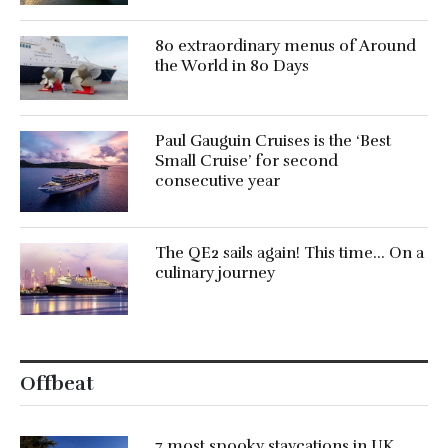
80 extraordinary menus of Around
the World in 80 Days
Paul Gauguin Cruises is the ‘Best
Small Cruise’ for second
consecutive year
The QE2 sails again! This time… On a
culinary journey
Offbeat
7 most spooky staycations in UK