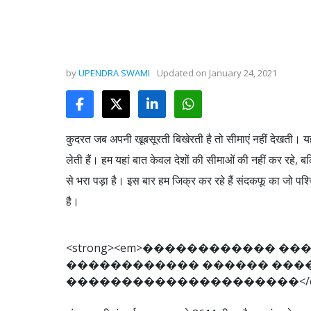
by
UPENDRA SWAMI
Updated on
January 24, 2021
कुदरत जब अपनी खूबसूरती बिखेरती है तो सीमाएं नहीं देखती। 
लेती हैं। हम यहां बात केवल देशों की सीमाओं की नहीं कर रहे,
से भरा पड़ा है। इस बार हम जिक्र कर रहे हैं संदकफू का जो पश
है।
<
s
t
r
o
n
g
>
<
e
m
>
�
�
�
�
�
�
�
�
�
�
�
�
�
�
�
�
�
�
�
�
�
�
�
�
�
�
�
�
�
�
�
�
�
�
�
�
�
�
�
�
�
�
�
�
�
�
�
�
�
�
�
�
�
�
�
�
<
/