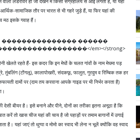
े वाली लैंडरोवर हो जो देखने में किसी संग्रहालय से आई लगती है, या यहां
 आर्थिक-सामाजिक तौर पर भारत से भी गहरे जुड़े हैं, या फिर यहां की
पा व मठ इसके गवाह हैं।
�
�
�
�
�
�
�
�
�
�
�
�
�
�
�
�
�
�
�
�
�
�
�
�
�
�
�
�
�
�
�
�
�
�
�
�
�
�
�
�
<
/
e
m
>
<
/
s
t
r
o
n
g
>
नी खेलते रहते हैं- इस कदर कि इन मेघों के चलत गांवों के नाम मेघमा पड़
, तुंबलिंग (टोंगलू), कालापोखरी, संदकफू, फालुत, गुरदुम व रिम्बिक तक हर
फायती दामों पर (दाम तय करवाना आपके गाइड पर भी निर्भर करता है)
गा।
की देसी बीयर है। इसे बनाने और पीने, दोनों का तरीका इतना अनूठा है कि
त करें तो खास चीज यहां की चाय है जो पहाड़ों पर तमाम बागानों में उगाई
है। यहां जाएं तो थुप्पा व मोमो का स्वाद भी लेना न भूलें क्योंकि वह स्वाद