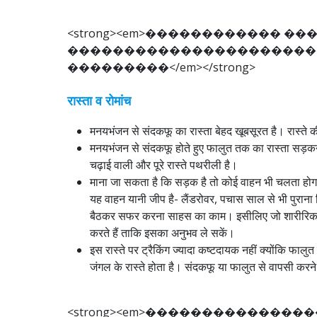
<
s
t
r
o
n
g
>
<
e
m
>
�
�
�
�
�
�
�
�
�
�
�
�
�
�
�
�
�
�
�
�
�
�
�
�
�
�
�
�
�
�
�
�
�
�
�
�
�
�
�
�
�
�
�
�
�
<
/
e
m
>
<
/
s
t
r
o
n
g
>
रास्ता व रोमांच
मनयभंजन से संदकफू का रास्ता बेहद खूबसूरत है। रास्ते की
मनयभंजन से संदकफू होते हुए फालुत तक का रास्ता सड़कन
चढ़ाई वाली और पूरे रास्ते पथरीली है।
माना जा सकता है कि सड़क है तो कोई वाहन भी चलता होगा
यह वाहन यानी जीप है- लैंडरोवर, पचास साल से भी पुराना
बैठकर सफर करना साहस का काम। इसीलिए जो शारीरिक रूप स
करते हैं ताकि इसका अनुभव ले सकें।
इस रास्ते पर ट्रैकिंग ज्यादा कष्टदायक नहीं क्योंकि फा
जंगल के रास्ते होता है। संदकफू या फालुत से वापसी करने 
<
s
t
r
o
n
g
>
<
e
m
>
�
�
�
�
�
�
�
�
�
�
�
�
�
�
�