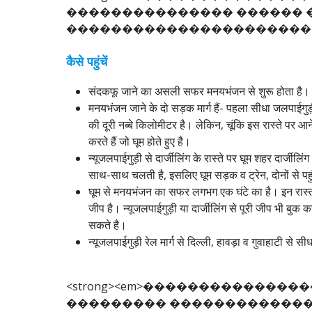
�
�
�
�
�
�
�
�
�
�
�
�
�
�
�
�
�
�
�
�
�
�
�
�
�
�
�
�
�
�
�
�
�
�
�
�
�
�
�
�
�
�
�
कैसे पहुंचें
संदकफू जाने का असली सफर मनयभंजन से शुरू होता है।
मनयभंजन जाने के दो सड़क मार्ग हैं- पहला सीधा जलपाईगुड़
की दूरी नब्बे किलोमीटर है। लेकिन, चूंकि इस रास्ते पर आन
करते हैं जो घूम होते हुए है।
न्यूजलपाईगुड़ी से दार्जीलिंग के रास्ते पर घूम शहर दार्जी
साथ-साथ चलती है, इसलिए घूम सड़क व ट्रेन, दोनों से पह
घूम से मनयभंजन का सफर लगभग एक घंटे का है। इन रास्तो
जीप है। न्यूजलपाईगुड़ी या दार्जीलिंग से पूरी जीप भी बुक
सकते है।
न्यूजलपाईगुड़ी रेल मार्ग से दिल्ली, हावड़ा व गुवाहाटी से
<
s
t
r
o
n
g
>
<
e
m
>
�
�
�
�
�
�
�
�
�
�
�
�
�
�
�
�
�
�
�
�
�
�
�
�
�
�
�
�
�
�
�
�
�
�
�
�