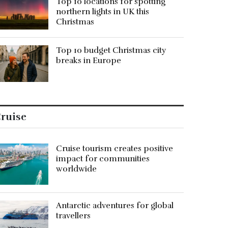
Top 10 locations for spotting
northern lights in UK this
Christmas
Top 10 budget Christmas city
breaks in Europe
ruise
Cruise tourism creates positive
impact for communities
worldwide
Antarctic adventures for global
travellers