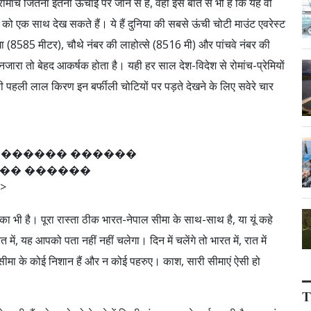
मांच जितना इतनी ऊंचाई पर जाने से है, वहीं इस बात से भी है कि यह वो
र को एक साथ देख सकते हैं। ये हैं दुनिया की सबसे ऊंची चोटी माउंट एवरेस्ट
 (8585 मीटर), चौथे नंबर की लाहोत्से (8516 मी) और पांचवे नंबर की
ारा तो बेहद आकर्षक होता है। यही हर साल देश-विदेश से रोमांच-प्रेमियों
ी पहली लाल किरण इन बर्फीली चोटियों पर पड़ते देखने के लिए सवेरे चार
�
�
�
�
�
�
�
�
�
�
�
�
�
�
�
�
�
�
�
�
�
>
ा भी है। पूरा रास्ता ठीक भारत-नेपाल सीमा के साथ-साथ है, या यूं कहे
में, यह आपको पता नहीं नहीं चलेगा। दिन में चलेंगे तो भारत में, रात में
ा न सीमा के कोई निशान हैं और न कोई पहरुए। काश, सारी सीमाएं ऐसी हो
T