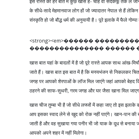
इस रास्ते की हर बात में कुछ खास है- चाहे वो संदकफू तक ले जान
के सीधे-सादे मेहमानवाज लोग हों जो ज्यादातर नेपाल से हैं लेकिन
संस्कृति हो जो बौद्ध धर्म की अनुयायी है। पूरे इलाके में फैले गोम्
<
s
t
r
o
n
g
>
<
e
m
>
�
�
�
�
�
�
�
�
�
�
�
�
�
�
�
�
�
�
�
�
�
�
�
�
�
�
�
�
�
�
�
�
�
�
�
खास बात यहां के बादलों में है जो पूरे रास्ते आपक साथ आंख-मिचौ
जाते हैं। खास बात इस बात में है कि मनयभंजन से निकलकर चित्रे
जगह पर आपको शेरपाओं के लॉज मिल जाएंगे जहां आपको बेहद कि
ठहरने की साफ-सुथरी, गरम जगह और घर जैसा खाना मिल जाए
खास चीज तुम्बा भी है जो सीधे लफ्जों में कहा जाए तो इस इलाके 
आप इसका स्वाद लेने से खुद को रोक नहीं पाएंगे। खान-पान की बा
जाती है और वह सुखाया गया पनीर भी जो याक के दूध से बनाया जाता 
आपको अपने शहर में नहीं मिलेगा।