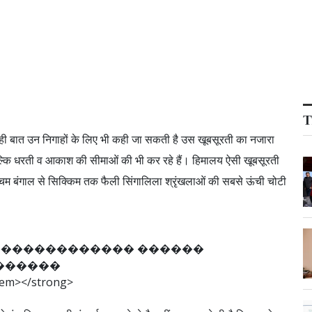
T
यही बात उन निगाहों के लिए भी कही जा सकती है उस खूबसूरती का नजारा
 बल्कि धरती व आकाश की सीमाओं की भी कर रहे हैं। हिमालय ऐसी खूबसूरती
्चिम बंगाल से सिक्किम तक फैली सिंगालिला श्रृंखलाओं की सबसे ऊंची चोटी
�
�
�
�
�
�
�
�
�
�
�
�
�
�
�
�
�
�
�
�
�
�
�
�
�
e
m
>
<
/
s
t
r
o
n
g
>