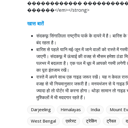
�
�
�
�
�
�
�
�
�
�
�
�
�
�
�
�
�
�
�
�
�
�
�
�
�
�
�
<
/
e
m
>
<
/
s
t
r
o
n
g
>
खास बातें
संदकफू सिंगालिला राष्ट्रीय पार्क के दायरे में है। बारिश 
बंद रहता है।
बारिश से पहले यानि मई-जून में जाने वालों को रास्ते में
जाएगी। संदकफू में ऊंचाई की वजह से मौसम हमेशा ठंडा मिलेगा
पलभर में बदलता है। एक पल में धूप में आपको गरमी लगेगी 
का पूरा इंतजाम रखें।
रास्ते में अपने साथ एक गाइड जरूर रखें। यह न केवल रास्त
वजह से भी नियमानुसार जरूरी है। मनयभंजन से ये गाइड मि
ज्यादा हो तो पोर्टर भी करना होगा। थोड़ा सामान तो गाइ
मुश्किलों में भी मददगार रहते हैं।
Darjeeling
Himalayas
India
Mount Ev
West Bengal
एवरेस्ट
ट्रेकिंग
ट्रैवल
द