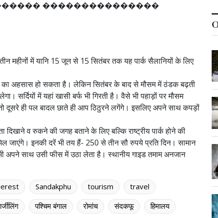
�
�
�
�
�
�
�
�
�
�
�
�
�
�
�
�
�
�
�
�
�
O
के तीन महीनों में यानि 15 जून से 15 सितंबर तक यह पार्क सैलानियों के लिए
 गरमी का अहसास हो सकता है। लेकिन सितंबर के बाद से मौसम में ठंडक बढ़ती
। सर्दियों में यहां खासी बर्फ भी गिरती है। वैसे भी पहाड़ों पर मौसम
तो दूसरे ही पल बादल छाते ही आप ठिठुरने लगेंगे। इसलिए अपने साथ कपड़ों
ा दिखाने व रुकने की जगह बताने के लिए बल्कि राष्ट्रीय पार्क होने की
ल जाएंगे। इनकी दरें भी तय हैं- 250 से तीन सौ रुपये प्रति दिन। सामान
ड भी अपने साथ उसी फीस में उठा लेता है। स्थानीय गाइड तमाम अनजान
erest
Sandakphu
tourism
travel
ार्जीलिंग
पश्चिम बंगाल
रोमांच
संदकफू
हिमालय