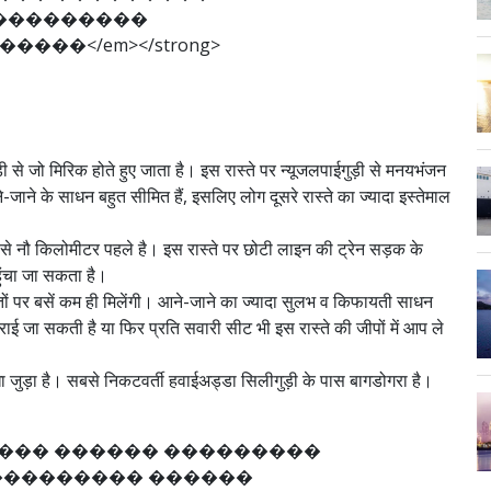
�
�
�
�
�
�
�
�
�
�
�
�
�
�
<
/
e
m
>
<
/
s
t
r
o
n
g
>
ी से जो मिरिक होते हुए जाता है। इस रास्ते पर न्यूजलपाईगुड़ी से मनयभंजन
े-जाने के साधन बहुत सीमित हैं, इसलिए लोग दूसरे रास्ते का ज्यादा इस्तेमाल
लिंग से नौ किलोमीटर पहले है। इस रास्ते पर छोटी लाइन की ट्रेन सड़क के
ुंचा जा सकता है।
ं पर बसें कम ही मिलेंगी। आने-जाने का ज्यादा सुलभ व किफायती साधन
 कराई जा सकती है या फिर प्रति सवारी सीट भी इस रास्ते की जीपों में आप ले
 सीधा जुड़ा है। सबसे निकटवर्ती हवाईअड्डा सिलीगुड़ी के पास बागडोगरा है।
�
�
�
�
�
�
�
�
�
�
�
�
�
�
�
�
�
�
�
�
�
�
�
�
�
�
�
�
�
�
�
�
�