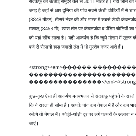
संदकफू की ऊंचाई समुद्र तल से 3611 मीटर है। यहां जाने का रो
जगह है जहां से आप दुनिया की पांच सबसे ऊंची चोटियों में से चा
(8848 मीटर), तीसरे नंबर की और भारत में सबसे ऊंची कंचनजंघा
मकालू (8463 मी). खास तौर पर कंचनजंघा व पंडिम चोटियों का नज
को यहां खींच लाता है। यही आकर्षण है कि खुले मौसम में सूरज क
बजे से सैलानी हाड़ जमाती ठंड में भी मुस्तैद नजर आते हैं।
<
s
t
r
o
n
g
>
<
e
m
>
�
�
�
�
�
�
�
�
�
�
�
�
�
�
�
�
�
�
�
�
�
�
�
�
�
�
�
�
�
�
�
�
�
�
�
�
�
�
�
�
�
�
�
�
�
�
�
�
�
�
�
<
/
e
m
>
<
/
s
t
r
o
n
g
कुछ-कुछ ऐसा ही आकर्षण मनयभंजन से संदकफू पहुंचने के रास्ते क
कि ये रास्ता ही सीमा है। आपके पांव कब नेपाल में हैं और कब भारत 
रुकेंगे तो नेपाल में। थोड़ी-थोड़ी दूर पर लगे पत्थरों के अलाव
जाएं।